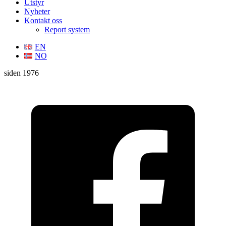
Utstyr
Nyheter
Kontakt oss
Report system
EN
NO
siden 1976