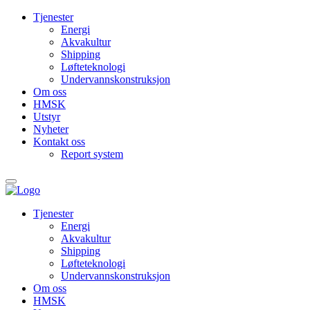
Tjenester
Energi
Akvakultur
Shipping
Løfteteknologi
Undervanns­konstruksjon
Om oss
HMSK
Utstyr
Nyheter
Kontakt oss
Report system
Tjenester
Energi
Akvakultur
Shipping
Løfteteknologi
Undervanns­konstruksjon
Om oss
HMSK