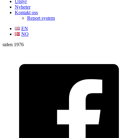
Utstyr
Nyheter
Kontakt oss
Report system
EN
NO
siden 1976