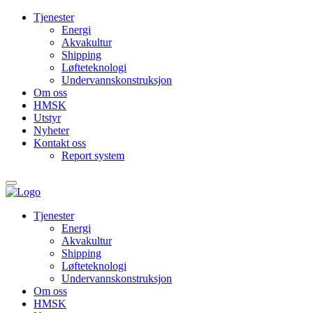
Tjenester
Energi
Akvakultur
Shipping
Løfteteknologi
Undervanns­konstruksjon
Om oss
HMSK
Utstyr
Nyheter
Kontakt oss
Report system
Tjenester
Energi
Akvakultur
Shipping
Løfteteknologi
Undervanns­konstruksjon
Om oss
HMSK