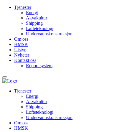
Tjenester
Energi
Akvakultur
Shipping
Løfteteknologi
Undervanns­konstruksjon
Om oss
HMSK
Utstyr
Nyheter
Kontakt oss
Report system
Tjenester
Energi
Akvakultur
Shipping
Løfteteknologi
Undervanns­konstruksjon
Om oss
HMSK