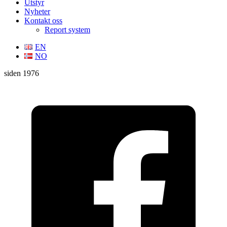
Utstyr
Nyheter
Kontakt oss
Report system
EN
NO
siden 1976