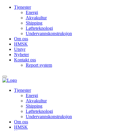
Tjenester
Energi
Akvakultur
Shipping
Løfteteknologi
Undervanns­konstruksjon
Om oss
HMSK
Utstyr
Nyheter
Kontakt oss
Report system
Tjenester
Energi
Akvakultur
Shipping
Løfteteknologi
Undervanns­konstruksjon
Om oss
HMSK