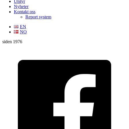
Utstyr
Nyheter
Kontakt oss
Report system
EN
NO
siden 1976