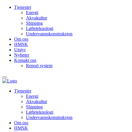
Tjenester
Energi
Akvakultur
Shipping
Løfteteknologi
Undervanns­konstruksjon
Om oss
HMSK
Utstyr
Nyheter
Kontakt oss
Report system
Tjenester
Energi
Akvakultur
Shipping
Løfteteknologi
Undervanns­konstruksjon
Om oss
HMSK