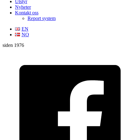
Utstyr
Nyheter
Kontakt oss
Report system
EN
NO
siden 1976